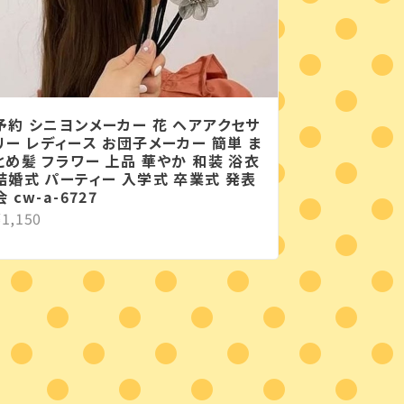
予約 シニヨンメーカー 花 ヘアアクセサ
リー レディース お団子メーカー 簡単 ま
とめ髪 フラワー 上品 華やか 和装 浴衣
結婚式 パーティー 入学式 卒業式 発表
会 cw-a-6727
¥1,150