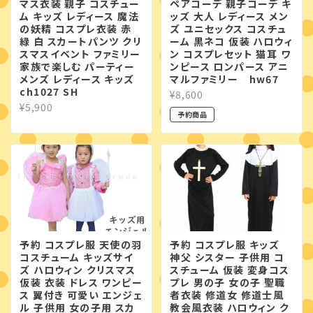
マス衣装 親子 コスチュー
ペアコーデ 親子コーデ キ
ム キッズ レディース 魔法
ッズ 大人 レディース メン
の妖精 コスプレ衣装 赤
ズ ユニセックス コスチュ
緑 白 スカートパンツ クリ
ーム 黒ネコ 仮装 ハロウィ
スマスイベント ファミリー
ン コスプレセット 猫耳 ワ
家族で楽しむ パーティー
ンピース ロンパース アニ
メンズ レディース キッズ
マルファミリー hw67
ch1027 SH
¥8,600
¥5,900
予約商品
予約 コスプレ服 天使の羽
予約 コスプレ服 キッズ
コスチューム キッズサイ
神父 シスター 子供用 コ
ズ ハロウィン クリスマス
スチューム 仮装 変身コス
仮装 衣装 ドレス ワンピー
プレ 男の子 女の子 聖職
ス 翼付き 可愛い エンジェ
者衣装 修道女 修道士風
ル 子供用 女の子用 スカ
教会風衣装 ハロウィン ク