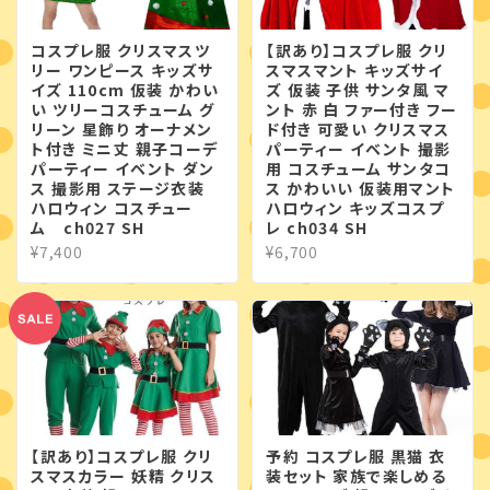
コスプレ服 クリスマスツ
【訳あり】コスプレ服 クリ
リー ワンピース キッズサ
スマスマント キッズサイ
イズ 110cm 仮装 かわい
ズ 仮装 子供 サンタ風 マ
い ツリーコスチューム グ
ント 赤 白 ファー付き フー
リーン 星飾り オーナメン
ド付き 可愛い クリスマス
ト付き ミニ丈 親子コーデ
パーティー イベント 撮影
パーティー イベント ダン
用 コスチューム サンタコ
ス 撮影用 ステージ衣装
ス かわいい 仮装用マント
ハロウィン コスチュー
ハロウィン キッズコスプ
ム ch027 SH
レ ch034 SH
¥7,400
¥6,700
【訳あり】コスプレ服 クリ
予約 コスプレ服 黒猫 衣
スマスカラー 妖精 クリス
装セット 家族で楽しめる