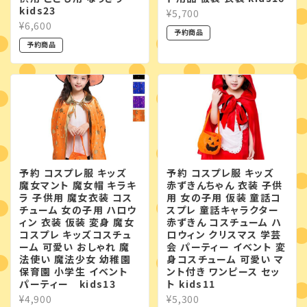
kids23
¥5,700
¥6,600
予約商品
予約商品
予約 コスプレ服 キッズ
予約 コスプレ服 キッズ
魔女マント 魔女帽 キラキ
赤ずきんちゃん 衣装 子供
ラ 子供用 魔女衣装 コス
用 女の子用 仮装 童話コ
チューム 女の子用 ハロウ
スプレ 童話キャラクター
ィン 衣装 仮装 変身 魔女
赤ずきん コスチューム ハ
コスプレ キッズコスチュ
ロウィン クリスマス 学芸
ーム 可愛い おしゃれ 魔
会 パーティー イベント 変
法使い 魔法少女 幼稚園
身コスチューム 可愛い マ
保育園 小学生 イベント
ント付き ワンピース セッ
パーティー kids13
ト kids11
¥4,900
¥5,300