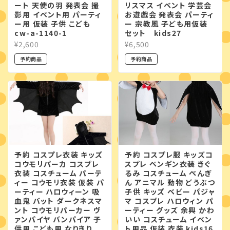
ート 天使の羽 発表会 撮
リスマス イベント 学芸会
影用 イベント用 パーティ
お遊戯会 発表会 パーティ
ー用 仮装 子供 こども
ー 宗教風 子ども用仮装
cw-a-1140-1
セット kids27
¥2,600
¥6,500
予約商品
予約商品
予約 コスプレ衣装 キッズ
予約 コスプレ服 キッズコ
コウモリパーカ コスプレ
スプレ ペンギン衣装 きぐ
衣装 コスチューム パーテ
るみ コスチューム ぺんぎ
ィー コウモリ衣装 仮装 パ
ん アニマル 動物 どうぶつ
ーティー ハロウィーン 吸
子供 キッズ ベビー パジャ
血鬼 バット ダークネスマ
マ コスプレ ハロウィン パ
ント コウモリパーカー ヴ
ーティー グッズ 余興 かわ
ァンパイヤ バンパイア 子
いい コスチューム イベン
供用 こども用 なりきり
ト用品 仮装 衣装 kids16