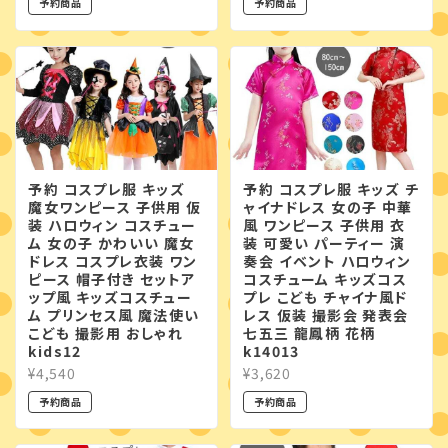
予約商品
予約商品
予約 コスプレ服 キッズ
予約 コスプレ服 キッズ チ
魔女ワンピース 子供用 仮
ャイナドレス 女の子 中華
装 ハロウィン コスチュー
風 ワンピース 子供用 衣
ム 女の子 かわいい 魔女
装 可愛い パーティー 演
ドレス コスプレ衣装 ワン
奏会 イベント ハロウィン
ピース 帽子付き セットア
コスチューム キッズコス
ップ風 キッズコスチュー
プレ こども チャイナ風ド
ム プリンセス風 魔法使い
レス 仮装 撮影会 発表会
こども 撮影用 おしゃれ
七五三 龍鳳柄 花柄
kids12
k14013
¥4,540
¥3,620
予約商品
予約商品