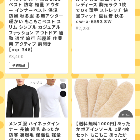
ベスト 防寒 軽量 アウタ
レディース 胸元ラク 1枚
ー インナーベスト 保温
でOK 薄手 ストレッチ 快
防風 秋冬服 冬用アウター
適フィット 重ね着 秋冬
暖かい もこもこベスト ス
cw-a-6593 SW
リム シンプル カジュアル
¥2,280
ファッション アウトドア 通
勤 通学 旅行 部屋着 作業
用 アクティブ 前開き
【mp-346】
¥3,400
予約商品
メンズ服 ハイネックイン
【送料無料1000円】あった
ナー 長袖 起毛 あったか
かボアインソール 2足4枚
防寒 裏起毛 保温性 軽量
セット もこもこ あったか