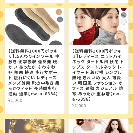
【送料無料1000円ポッキ
【送料無料1000円ポッキ
リ】ふんわりインソール 中
リ】レディース ニットハイ
敷き 衝撃吸収 低反発 暖
ネック タートル風 秋冬 ト
かい あったか ふわふわ
ップス タートルネック レ
冬 防寒 快適 歩行サポー
イヤード 着け襟 シンプル
ト 疲れにくい レディース
無地 きれいめ 大人 可愛
メンズ兼用 靴の中敷き 柔
い 韓国風 ファッション オ
らかフィット 長時間歩行
フィス 通勤 カジュアル 防
通勤 通学【cw-a-6384】
寒 あったか 重ね着【cw-
a-6396】
¥1,000
¥1,000