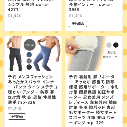
シンプル 無地 cw-a-
長袖インナー cw-a-
4277
3959
¥1,470
¥1,400
予約商品
予約 メンズファッション
予約 裏起毛 膝サポータ
あったかスパッツ インナ
ー あったか 膝当て 防寒
ー パンツ タイツ ステテコ
保温 膝用サポーター 冷え
暖かい アンダー 防寒 寒
対策 関節保護 加圧サポ
さ対策 秋 冬 男性 伸縮性
ーター 男女兼用 メンズ
薄手 mp-326
レディース 左右兼用 膝痛
対策 冬用 膝パッド 裏起
¥2,200
毛サポーター 膝サポート
予約商品
スポーツ 介護 登山 ウォ
ーキング mp-329