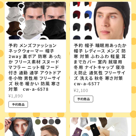
予約 メンズファッション
予約 帽子 睡眠用あったか
ネックウォーマー 帽子
帽子 レディース メンズ 防
2way 裏ボア 防寒 あった
寒 対策 ふわふわ 軽量 耳
か フリース素材 スヌード
までカバー 室内 就寝用
マフラー ニット帽 フード
冬用 ナイトキャップ 寝冷
付き 通勤 通学 アウトドア
え防止 通気性 フリーサイ
冬小物 男性用 フリーサイ
ズ 洗える 秋冬 寒さ対策
ズ 秋冬 暖かい 防風 寒さ
cw-a-6577
対策 cw-a-6578
¥2,100
¥1,890
予約商品
予約商品