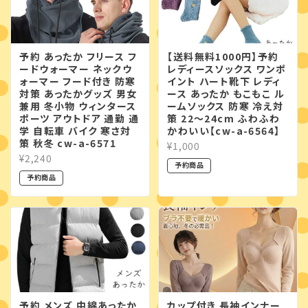
予約 あったか フリース フ
【送料無料1000円】予約
ードウォーマー ネックウ
レディースソックス ワンポ
ォーマー フード付き 防寒
イント ハート靴下 レディ
対策 あったかグッズ 男女
ース あったか もこもこ ル
兼用 冬小物 ウィンタース
ームソックス 防寒 冷え対
ポーツ アウトドア 通勤 通
策 22〜24cm ふわふわ
学 自転車 バイク 寒さ対
かわいい【cw-a-6564】
策 秋冬 cw-a-6571
¥1,000
¥2,240
予約商品
予約商品
予約 メンズ 中綿あったか
カップ付き 長袖インナー