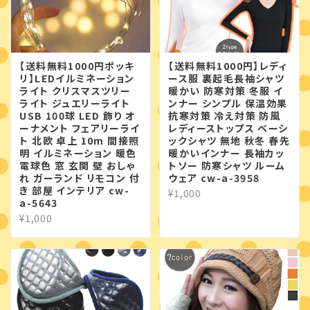
【送料無料1000円ポッキ
【送料無料1000円】レディ
リ】LEDイルミネーション
ース服 裏起毛長袖シャツ
ライト クリスマスツリー
暖かい 防寒対策 冬服 イ
ライト ジュエリーライト
ンナー シンプル 保温効果
USB 100球 LED 飾り オ
抗寒対策 冷え対策 防風
ーナメント フェアリーライ
レディーストップス ベーシ
ト 北欧 卓上 10m 間接照
ックシャツ 無地 秋冬 春先
明 イルミネーション 暖色
暖かいインナー 長袖カッ
電球色 窓 玄関 壁 おしゃ
トソー 防寒シャツ ルーム
れ ガーランド リモコン 付
ウェア cw-a-3958
き 部屋 インテリア cw-
¥1,000
a-5643
¥1,000