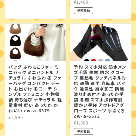
¥1,400
予約商品
バッグ ふわもこファー ミ
予約 スマホ対応 防水メン
ニバッグ ミニハンドル ナ
ズ手袋 防寒 防水 グロー
チュラル ふわふわ 冬 ファ
ブ 裏起毛 タッチパネル対
ーバッグ コンパクト デー
応 通勤 通学 自転車 バイ
ト お出かけ 冬コーデ シ
ク 通気性 撥水加工 防風
ンプル フェミニン 小物収
滑り止め付き あったか手
納 持ち運び ナチュラル 軽
袋 冬用 スマホ操作可能
量素材 軽い あったか か
暖かい手袋 アウトドアグ
わいい cw-a-6379
ローブ スポーツ 手ぶくろ
cw-a-6573
¥1,590
¥1,600
予約商品