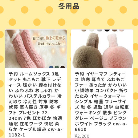
冬用品
予約 ルームソックス 3足
予約 イヤーマフ レディー
セット もこもこ 靴下 レデ
ス 防寒 耳当て ふわもこ
ィース 暖かい 締め付けな
ファー あったか かわいい
い ふわふわ おしゃれ か
小顔効果 コンパクト 折り
わいい パステルカラー 冷
たたみ イヤーウォーマー
え取り 冷え性 対策 防寒
シンプル 軽量 フリーサイ
就寝 室内履き 厚手 冬 ギ
ズ 秋 冬 通勤 通学 自転車
フト プレゼント 22-
ウォーキング 散歩 ピンク
24cm 7色 ぽかぽか 快適
グレー ベージュ ブラウン
睡眠 在宅ワーク 快眠 柔
ホワイト ブラック cw-a-
らか ケーブル編み cw-a-
6610
1182-1
¥2,200