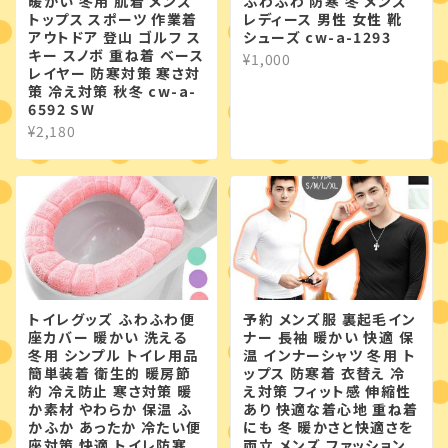
暖かい 冬用 肌着 メンズ
ふわふわ 防寒 冬 メンズ
トップス スポーツ 作業着
レディース 男性 女性 靴
アウトドア 登山 ゴルフ ス
シューズ cw-a-1293
キー スノボ 重ね着 ベース
¥1,000
レイヤー 防寒対策 寒さ対
策 冷え対策 秋冬 cw-a-
6592 SW
¥2,180
トイレグッズ ふわふわ便
予約 メンズ服 裏起毛イン
座カバー 暖かい 洗える
ナー 長袖 暖かい 快適 保
冬用 シンプル トイレ用品
温 インナーシャツ 冬用 ト
簡単装着 衛生的 暖房節
ップス 防寒着 衣替え 冷
約 冷え防止 寒さ対策 暖
え対策 フィット感 伸縮性
か素材 やわらか 保温 ふ
あり 快適な着心地 重ね着
かふか あったか 冷たい便
にも 冬 暖かさと快適さを
座対策 快適 トイレ防寒
両立 メンズ ファッション