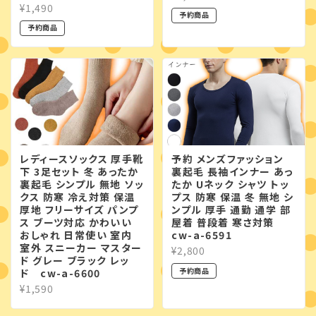
¥1,490
予約商品
予約商品
レディースソックス 厚手靴
予約 メンズファッション
下 3足セット 冬 あったか
裏起毛 長袖インナー あっ
裏起毛 シンプル 無地 ソッ
たか Uネック シャツ トッ
クス 防寒 冷え対策 保温
プス 防寒 保温 冬 無地 シ
厚地 フリーサイズ パンプ
ンプル 厚手 通勤 通学 部
ス ブーツ対応 かわいい
屋着 普段着 寒さ対策
おしゃれ 日常使い 室内
cw-a-6591
室外 スニーカー マスター
¥2,800
ド グレー ブラック レッ
予約商品
ド cw-a-6600
¥1,590