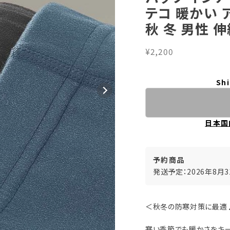
テコ 暖かい 
秋 冬 男性 伸
¥2,200
Shi
日本国
予約商品
発送予定：2026年8月
＜秋冬の防寒対策に最適
寒い季節でも暖かさをキ