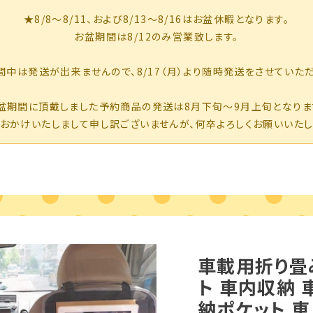
車載用折り畳
ト 車内収納
納ポケット 