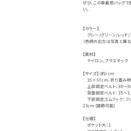
ぜひ、この車載用バッグで
い。
【カラー】
グレー/グリーン/レッド
（色柄の出方は写真と異な
【素材】
ナイロン、プラスチック
【サイズ】（約）cm
35×57cm、折り畳み時：
上部固定ベルト：30〜5
背面固定ベルト：35〜11
下部固定ゴムフック：フッ
23cm（調節可能）
【仕様】
ポケット大：1