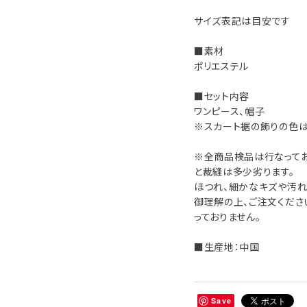
サイズ表記は目安です
■素材
ポリエステル
■セット内容
ワンピース、帽子
※スカート裾の飾りの色は
※全商品検品は行なって
と裁縫は多少劣ります。
ほつれ、細かなキズや汚れ
御理解の上、ご注文くださ
っておりません。
■生産地：中国
Save