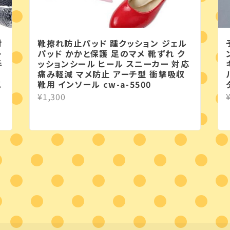
付
靴擦れ防止パッド 踵クッション ジェル
掛
パッド かかと保護 足のマメ 靴ずれ ク
手
ッションシール ヒール スニーカー 対応
痛み軽減 マメ防止 アーチ型 衝撃吸収
ス
靴用 インソール cw-a-5500
持
¥1,300