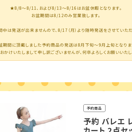
予約商品
予約 バレエ 
カート 2点セ