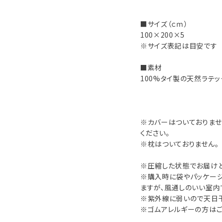
■サイズ（ｃｍ）
100×200×5
※サイズ表記は目安です
■素材
100%タイ製の天然ラテ
※カバーはついておりま
ください。
※枕はついておりません。
※圧縮した状態でお届けと
※購入時に袋やパッケー
ますが、風通しのいい室内
※紫外線に弱いので天日
※ゴムアレルギーの方はご