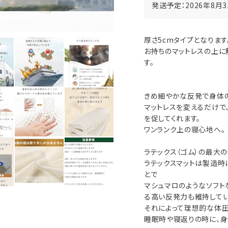
発送予定：2026年8月
厚さ5cmタイプとなります
お持ちのマットレスの上に
す。
きめ細やかな反発で身体の
マットレスを変えるだけで
を促してくれます。
ワンランク上の寝心地へ。
ラテックス（ゴム）の最大
ラテックスマットは製造
とで
マシュマロのようなソフト
る高い反発力も維持してい
それによって理想的な体圧
睡眠時や寝返りの時に、身