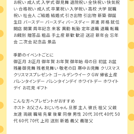
お祝い 成人式 入学式 御見舞 退院祝い 全快祝い 快気祝
い 合格祝い 成人式 卒業祝い 入学祝い 高校 大学 就職
祝い 社会人 ご結婚 結婚式 引き出物 引出物 新築 御誕
生日 バースデー バースディ バースディー 昇進 昇格 就任
開店 開業 周年記念 来客 異動 転勤 定年退職 退職 転職
お餞別 贈答品 粗品 手土産 新歓 歓迎 送迎 新年会 忘年
会 二次会 記念品 景品
季節のイベントごとに
御正月 お正月 御年賀 お年賀 御年始 母の日 初盆 お盆
残暑御見舞 残者見舞い 敬老の日 寒中お見舞 クリスマス
クリスマスプレゼント ゴールデンウイーク GW 帰省土産
バレンタインデー バレンタインデイ ホワイトデー ホワイト
デイ お花見 ギフト
こんな方へプレゼントがおすすめ
ホスト お父さん おじいちゃん 旦那 主人 彼氏 祖父 父親
友達 両親 職場 先輩 後輩 同僚 男性 20代 30代 40代 50
代 60代 70代 上司 送別 新婚 義父 義理父