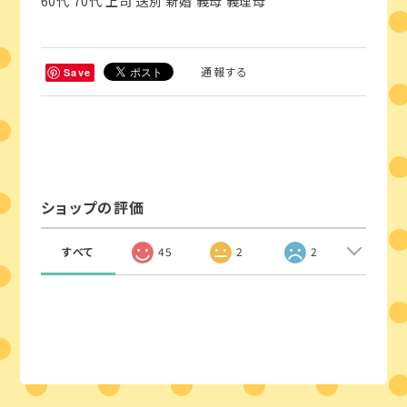
60代 70代 上司 送別 新婚 義母 義理母
通報する
Save
ショップの評価
すべて
45
2
2