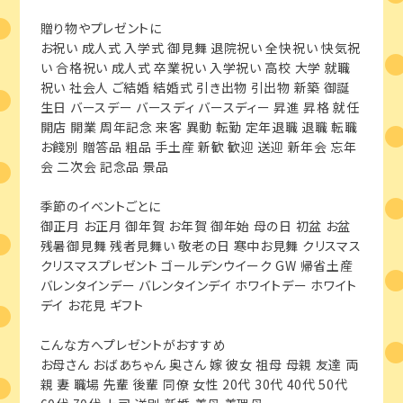
贈り物やプレゼントに
お祝い 成人式 入学式 御見舞 退院祝い 全快祝い 快気祝
い 合格祝い 成人式 卒業祝い 入学祝い 高校 大学 就職
祝い 社会人 ご結婚 結婚式 引き出物 引出物 新築 御誕
生日 バースデー バースディ バースディー 昇進 昇格 就任
開店 開業 周年記念 来客 異動 転勤 定年退職 退職 転職
お餞別 贈答品 粗品 手土産 新歓 歓迎 送迎 新年会 忘年
会 二次会 記念品 景品
季節のイベントごとに
御正月 お正月 御年賀 お年賀 御年始 母の日 初盆 お盆
残暑御見舞 残者見舞い 敬老の日 寒中お見舞 クリスマス
クリスマスプレゼント ゴールデンウイーク GW 帰省土産
バレンタインデー バレンタインデイ ホワイトデー ホワイト
デイ お花見 ギフト
こんな方へプレゼントがおすすめ
お母さん おばあちゃん 奥さん 嫁 彼女 祖母 母親 友達 両
親 妻 職場 先輩 後輩 同僚 女性 20代 30代 40代 50代