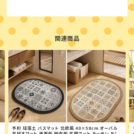
関連商品
背
予約 珪藻土 バスマット 北欧風 40×58cm オーバル
足拭きマット 洗面所 脱衣所 玄関マット キッチン おし