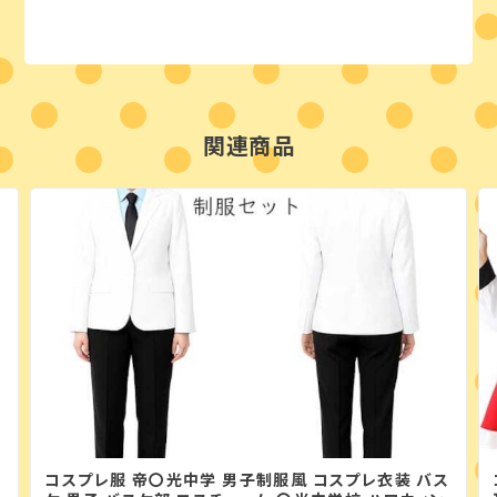
関連商品
コスプレ服 帝〇光中学 男子制服風 コスプレ衣装 バス