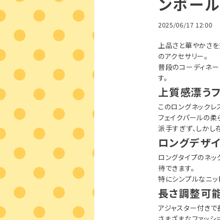
ンボール
2025/06/17 12:00
上品さと華やかさを
のアクセサリー。
普段のコーディネー
す。
上質感漂う
このロングネックレ
フェイクパールの柔
派手すぎず、しかし
ロングデザ
ロングタイプのネッ
待できます。
特にシンプルなニッ
長さ調整可
アジャスター付きで
さまざまなファッシ