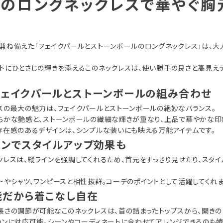
のロングネックレスで華やぐ胸
兼ね備えた「フェイクパールとストーンボールのロングネックレス」は、大
トにひとさじの輝きを添えるこのネックレスは、使い勝手の良さと高見え
フェイクパールとストーンボールの組み合わせ
スの最大の魅力は、フェイクパールとストーンボールの絶妙なバランス。
らかな艶感と、ストーンボールの繊細な輝きが重なり、上品で華やかな印
存在感のあるデザインは、シンプルな装いにも映える万能アイテムです。
インでスタイルアップ効果も
クレスは、縦ラインを強調してくれるため、首元をすっきり見せたり、スタ
トやシャツ、ワンピースと相性抜群。コーデのポイントとして活躍してくれま
能だから着こなし自在
長さの調節が可能なこのネックレスは、首の詰まったトップスから、開きの
ョンに対応可能。シーンやコーディネートに合わせてアレンジできるのも嬉