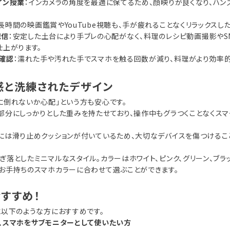
イン授業
：インカメラの角度を最適に保てるため、顔映りが良くなり、ハン
：長時間の映画鑑賞やYouTube視聴も、手が疲れることなくリラックスし
配信
：安定した土台により手ブレの心配がなく、料理のレシピ動画撮影やS
仕上がります。
確認
：濡れた手や汚れた手でスマホを触る回数が減り、料理がより効率的
感と洗練されたデザイン
に倒れないか心配」という方も安心です。
部分にしっかりとした重みを持たせており、操作中もグラつくことなくスマ
には滑り止めクッションが付いているため、大切なデバイスを傷つけるこ
ぎ落としたミニマルなスタイル。カラーはホワイト、ピンク、グリーン、ブラ
お手持ちのスマホカラーに合わせて選ぶことができます。
すすめ！
に以下のような方におすすめです。
、スマホをサブモニターとして使いたい方